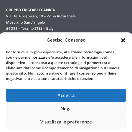
GRUPPO FRIGOMECCANICA
Via Del Progresso, 10 – Zona Industriale
Mosciano Sant’angelo
64023 – Teramo (TE) – Italy
Gestisci Consenso
contatti
Per fornire le migliori esperienze, utilizziamo tecnologie come i
cookie per memorizzare e/o accedere alle informazioni del
dispositivo. Il consenso a queste tecnologie ci permetterà di
NUMERO VERDE:
800 31 23 02
elaborare dati come il comportamento di navigazione o ID unici su
questo sito. Non acconsentire o ritirare il consenso può influire
TELEFONO:
(+39) 085 80793
negativamente su alcune caratteristiche e funzioni.
FAX:
(+39) 085 8071464
E-MAIL:
info@officine900.it
Accetta
follow us
Nega
Visualizza le preferenze