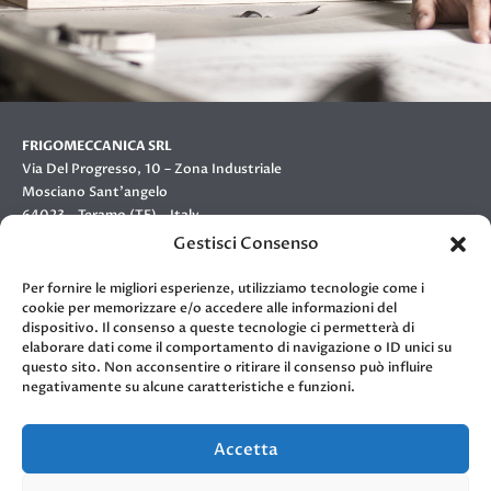
FRIGOMECCANICA SRL
Via Del Progresso, 10 – Zona Industriale
Mosciano Sant’angelo
64023 – Teramo (TE) – Italy
Gestisci Consenso
an
arneg
company
Per fornire le migliori esperienze, utilizziamo tecnologie come i
cookie per memorizzare e/o accedere alle informazioni del
contatti
dispositivo. Il consenso a queste tecnologie ci permetterà di
elaborare dati come il comportamento di navigazione o ID unici su
questo sito. Non acconsentire o ritirare il consenso può influire
negativamente su alcune caratteristiche e funzioni.
TELEFONO:
(+39) 085 80793
E-MAIL:
info@officine900.it
Accetta