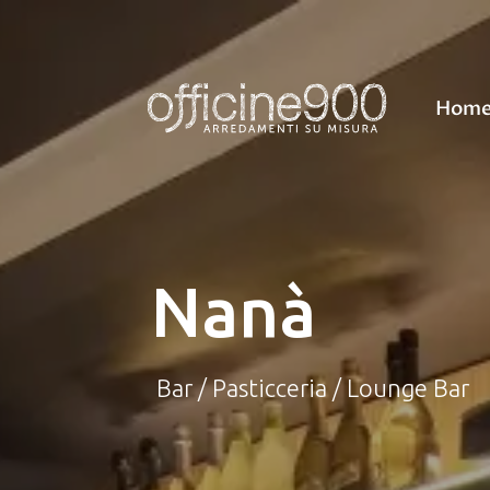
Hom
Nanà
Bar
/
Pasticceria
/
Lounge Bar