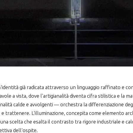
dentità già radicata attraverso un linguaggio raffinato e con
ole a vista, dove l'artigianalità diventa cifra stilistica e la m
lità calde e avvolgenti — orchestra la differenziazione degl
 e trattenere. L'illuminazione, concepita come elemento archi
: una scelta che esalta il contrasto tra rigore industriale e cal
ttiva dell'ospite.