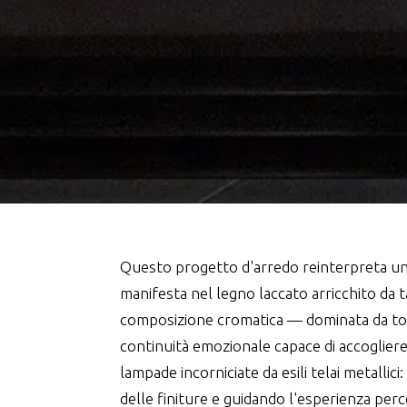
Questo progetto d'arredo reinterpreta un'i
manifesta nel legno laccato arricchito da tav
composizione cromatica — dominata da tona
continuità emozionale capace di accogliere
lampade incorniciate da esili telai metallici
delle finiture e guidando l'esperienza perce